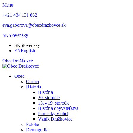
Menu
+421 434 131 862
eva.gaborova@obecdrazkovce.sk
SK
Slovensky
SK
Slovensky
EN
English
Obec
Dražkovce
Obec
O obci
História
História
20. storočie
13. - 19. storočie
História obyvateľstva
Pamiatky v obci
Vznik Dražkoviec
Poloha
Demografia