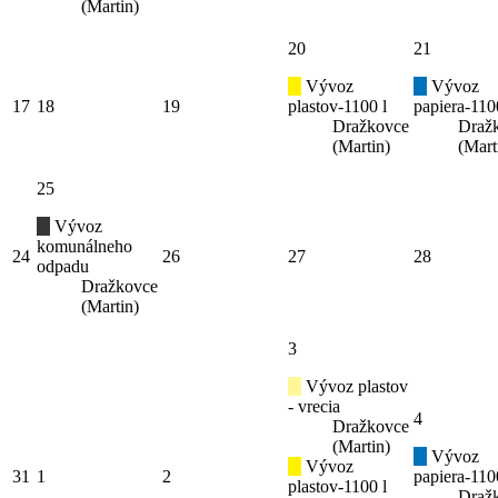
(Martin)
20
21
Vývoz
Vývoz
17
18
19
plastov-1100 l
papiera-110
Dražkovce
Draž
(Martin)
(Mart
25
Vývoz
komunálneho
24
26
27
28
odpadu
Dražkovce
(Martin)
3
Vývoz plastov
- vrecia
4
Dražkovce
(Martin)
Vývoz
Vývoz
31
1
2
papiera-110
plastov-1100 l
Draž