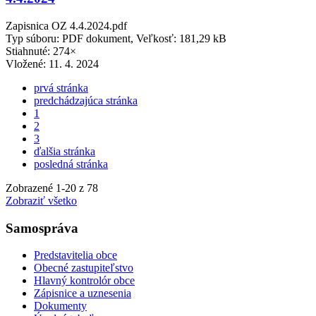
Zapisnica OZ 4.4.2024.pdf
Typ súboru: PDF dokument, Veľkosť: 181,29 kB
Stiahnuté: 274×
Vložené:
11. 4. 2024
prvá stránka
predchádzajúca stránka
1
2
3
ďalšia stránka
posledná stránka
Zobrazené
1
-
20
z 78
Zobraziť všetko
Samospráva
Predstavitelia obce
Obecné zastupiteľstvo
Hlavný kontrolór obce
Zápisnice a uznesenia
Dokumenty