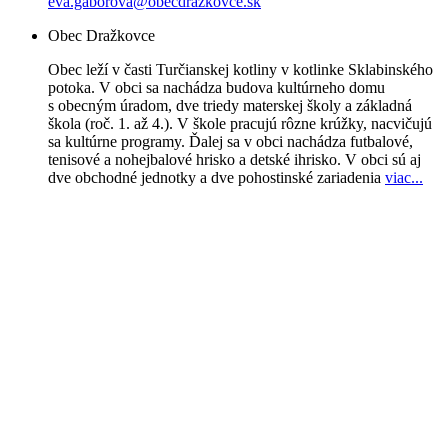
eva.gaborova@obecdrazkovce.sk
Obec Dražkovce
Obec leží v časti Turčianskej kotliny v kotlinke Sklabinského
potoka. V obci sa nachádza budova kultúrneho domu
s obecným úradom, dve triedy materskej školy a základná
škola (roč. 1. až 4.). V škole pracujú rôzne krúžky, nacvičujú
sa kultúrne programy. Ďalej sa v obci nachádza futbalové,
tenisové a nohejbalové hrisko a detské ihrisko. V obci sú aj
dve obchodné jednotky a dve pohostinské zariadenia
viac..
.