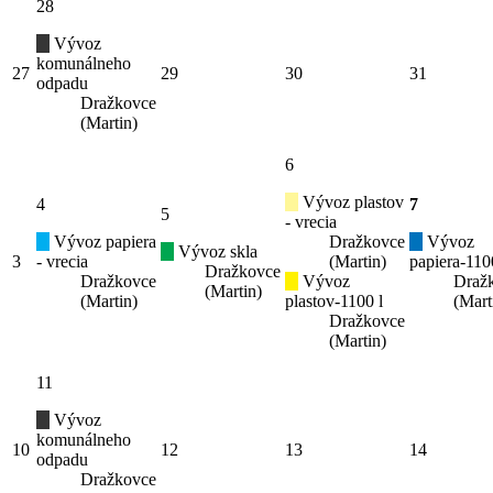
28
Vývoz
komunálneho
27
29
30
31
odpadu
Dražkovce
(Martin)
6
Vývoz plastov
4
7
5
- vrecia
Vývoz papiera
Dražkovce
Vývoz
Vývoz skla
3
- vrecia
(Martin)
papiera-110
Dražkovce
Dražkovce
Vývoz
Draž
(Martin)
(Martin)
plastov-1100 l
(Mart
Dražkovce
(Martin)
11
Vývoz
komunálneho
10
12
13
14
odpadu
Dražkovce