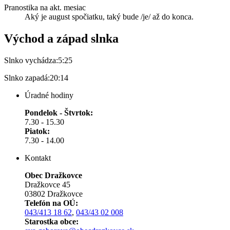
Pranostika na akt. mesiac
Aký je august spočiatku, taký bude /je/ až do konca.
Východ a západ slnka
Slnko vychádza:
5:25
Slnko zapadá:
20:14
Úradné hodiny
Pondelok - Štvrtok:
7.30 - 15.30
Piatok:
7.30 - 14.00
Kontakt
Obec Dražkovce
Dražkovce 45
03802 Dražkovce
Telefón na OÚ:
043/413 18 62
,
043/43 02 008
Starostka obce: