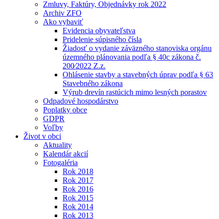
Zmluvy, Faktúry, Objednávky rok 2022
Archiv ZFO
Ako vybaviť
Evidencia obyvateľstva
Pridelenie súpisného čísla
Žiadosť o vydanie záväzného stanoviska orgánu
územného plánovania podľa § 40c zákona č.
200⁄2022 Z.z.
Ohlásenie stavby a stavebných úprav podľa § 63
Stavebného zákona
Výrub drevín rastúcich mimo lesných porastov
Odpadové hospodárstvo
Poplatky obce
GDPR
Voľby
Život v obci
Aktuality
Kalendár akcií
Fotogaléria
Rok 2018
Rok 2017
Rok 2016
Rok 2015
Rok 2014
Rok 2013