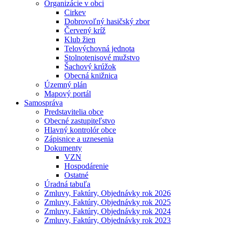
Organizácie v obci
Cirkev
Dobrovoľný hasičský zbor
Červený kríž
Klub žien
Telovýchovná jednota
Stolnotenisové mužstvo
Šachový krúžok
Obecná knižnica
Územný plán
Mapový portál
Samospráva
Predstavitelia obce
Obecné zastupiteľstvo
Hlavný kontrolór obce
Zápisnice a uznesenia
Dokumenty
VZN
Hospodárenie
Ostatné
Úradná tabuľa
Zmluvy, Faktúry, Objednávky rok 2026
Zmluvy, Faktúry, Objednávky rok 2025
Zmluvy, Faktúry, Objednávky rok 2024
Zmluvy, Faktúry, Objednávky rok 2023