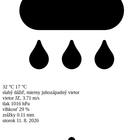
32 °C
17 °C
slabý dážď, mierny juhozápadný vietor
vietor
JZ
,
3.71 m/s
tlak
1016 hPa
vlhkosť
29 %
zrážky
0.11 mm
utorok 11. 8. 2026