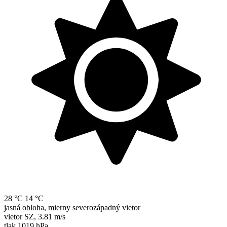
28 °C
14 °C
jasná obloha, mierny severozápadný vietor
vietor
SZ
,
3.81 m/s
tlak
1019 hPa