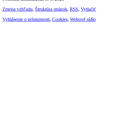
Zmena vzhľadu
,
Štruktúra stránok
,
RSS
,
Vytlačiť
Vyhlásenie o prístupnosti
,
Cookies
,
Webové sídlo