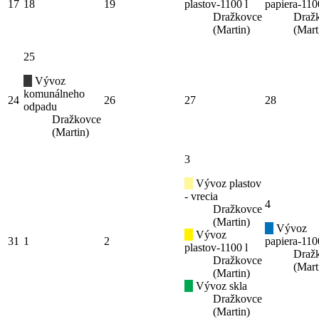
17
18
19
plastov-1100 l
papiera-110
Dražkovce
Draž
(Martin)
(Mart
25
Vývoz
komunálneho
24
26
27
28
odpadu
Dražkovce
(Martin)
3
Vývoz plastov
- vrecia
4
Dražkovce
(Martin)
Vývoz
Vývoz
31
1
2
papiera-110
plastov-1100 l
Draž
Dražkovce
(Mart
(Martin)
Vývoz skla
Dražkovce
(Martin)