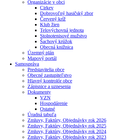
Organizácie v obci
Cirkev
Dobrovoľný hasičský zbor
Červený kríž
Klub žien
Telovýchovná jednota
Stolnotenisové mužstvo
Šachový krúžok
Obecná knižnica
Územný plán
Mapový portál
Samospráva
Predstavitelia obce
Obecné zastupiteľstvo
Hlavný kontrolór obce
Zápisnice a uznesenia
Dokumenty
VZN
Hospodárenie
Ostatné
Úradná tabuľa
Zmluvy, Faktúry, Objednávky rok 2026
Zmluvy, Faktúry, Objednávky rok 2025
Zmluvy, Faktúry, Objednávky rok 2024
Zmluvy, Faktúry, Objednávky rok 2023