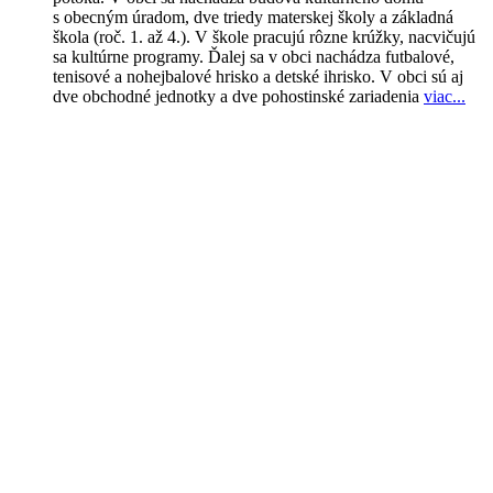
s obecným úradom, dve triedy materskej školy a základná
škola (roč. 1. až 4.). V škole pracujú rôzne krúžky, nacvičujú
sa kultúrne programy. Ďalej sa v obci nachádza futbalové,
tenisové a nohejbalové hrisko a detské ihrisko. V obci sú aj
dve obchodné jednotky a dve pohostinské zariadenia
viac..
.