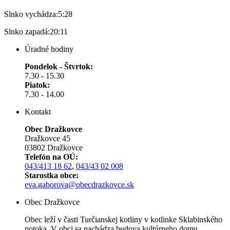
Slnko vychádza:
5:28
Slnko zapadá:
20:11
Úradné hodiny
Pondelok - Štvrtok:
7.30 - 15.30
Piatok:
7.30 - 14.00
Kontakt
Obec Dražkovce
Dražkovce 45
03802 Dražkovce
Telefón na OÚ:
043/413 18 62
,
043/43 02 008
Starostka obce:
eva.gaborova@obecdrazkovce.sk
Obec Dražkovce
Obec leží v časti Turčianskej kotliny v kotlinke Sklabinského
potoka. V obci sa nachádza budova kultúrneho domu