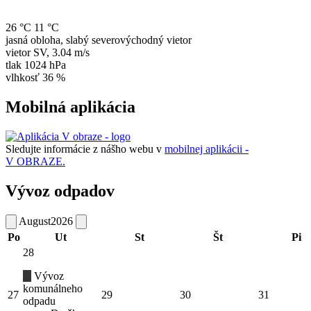
26 °C
11 °C
jasná obloha, slabý severovýchodný vietor
vietor
SV
,
3.04 m/s
tlak
1024 hPa
vlhkosť
36 %
Mobilná aplikácia
Sledujte informácie z nášho webu v
mobilnej aplikácii -
V OBRAZE.
Vývoz odpadov
August
2026
Po
Ut
St
Št
Pi
28
Vývoz
komunálneho
27
29
30
31
odpadu