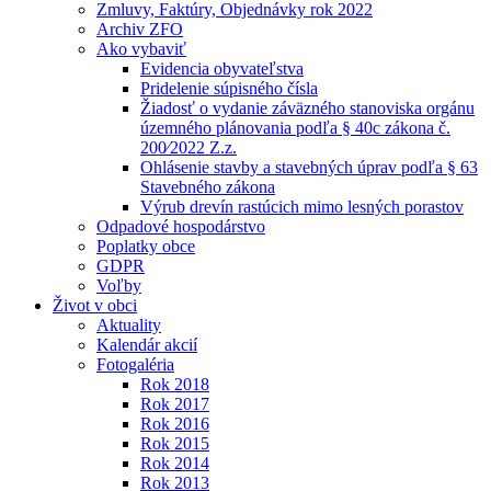
Zmluvy, Faktúry, Objednávky rok 2022
Archiv ZFO
Ako vybaviť
Evidencia obyvateľstva
Pridelenie súpisného čísla
Žiadosť o vydanie záväzného stanoviska orgánu
územného plánovania podľa § 40c zákona č.
200⁄2022 Z.z.
Ohlásenie stavby a stavebných úprav podľa § 63
Stavebného zákona
Výrub drevín rastúcich mimo lesných porastov
Odpadové hospodárstvo
Poplatky obce
GDPR
Voľby
Život v obci
Aktuality
Kalendár akcií
Fotogaléria
Rok 2018
Rok 2017
Rok 2016
Rok 2015
Rok 2014
Rok 2013