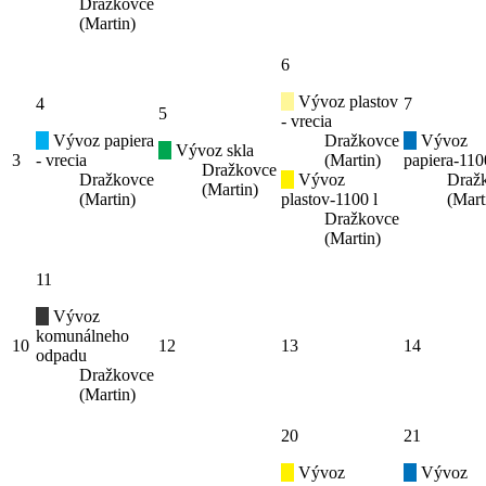
Dražkovce
(Martin)
6
Vývoz plastov
4
7
5
- vrecia
Vývoz papiera
Dražkovce
Vývoz
Vývoz skla
3
- vrecia
(Martin)
papiera-110
Dražkovce
Dražkovce
Vývoz
Draž
(Martin)
(Martin)
plastov-1100 l
(Mart
Dražkovce
(Martin)
11
Vývoz
komunálneho
10
12
13
14
odpadu
Dražkovce
(Martin)
20
21
Vývoz
Vývoz