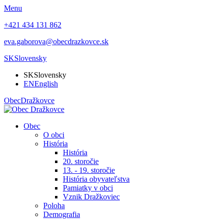
Menu
+421 434 131 862
eva.gaborova@obecdrazkovce.sk
SK
Slovensky
SK
Slovensky
EN
English
Obec
Dražkovce
Obec
O obci
História
História
20. storočie
13. - 19. storočie
História obyvateľstva
Pamiatky v obci
Vznik Dražkoviec
Poloha
Demografia