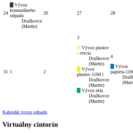
Vývoz
komunálneho
24
26
27
28
odpadu
Dražkovce
(Martin)
3
Vývoz plastov
- vrecia
4
Dražkovce
(Martin)
Vývoz
Vývoz
31
1
2
papiera-110
plastov-1100 l
Draž
Dražkovce
(Mart
(Martin)
Vývoz skla
Dražkovce
(Martin)
Kalendár zvozu odpadu
Virtuálny cintorín