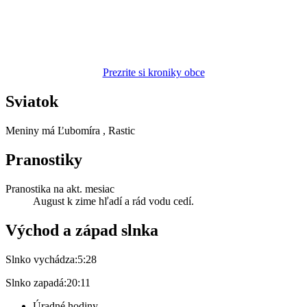
Prezrite si kroniky obce
Sviatok
Meniny má
Ľubomíra
, Rastic
Pranostiky
Pranostika na akt. mesiac
August k zime hľadí a rád vodu cedí.
Východ a západ slnka
Slnko vychádza:
5:28
Slnko zapadá:
20:11
Úradné hodiny