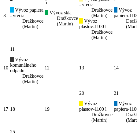
5
- vrecia
Vývoz papiera
Dražkovce
Vývoz
Vývoz skla
3
- vrecia
(Martin)
papiera-110
Dražkovce
Dražkovce
Vývoz
Draž
(Martin)
(Martin)
plastov-1100 l
(Mart
Dražkovce
(Martin)
11
Vývoz
komunálneho
10
12
13
14
odpadu
Dražkovce
(Martin)
20
21
Vývoz
Vývoz
17
18
19
plastov-1100 l
papiera-110
Dražkovce
Draž
(Martin)
(Mart
25