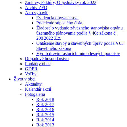
Zmluvy, Faktúry, Objednávky rok 2022
Archiv ZFO
Ako vybaviť
Evidencia obyvateľstva
Pridelenie súpisného čísla
Žiadosť o vydanie záväzného stanoviska orgánu
územného plánovania podľa § 40c zákona č.
200⁄2022 Z.z.
Ohlásenie stavby a stavebných úprav podľa § 63
Stavebného zákona
Výrub drevín rastúcich mimo lesných porastov
Odpadové hospodárstvo
Poplatky obce
GDPR
Voľby
Život v obci
Aktuality
Kalendár akcií
Fotogaléria
Rok 2018
Rok 2017
Rok 2016
Rok 2015
Rok 2014
Rok 2013