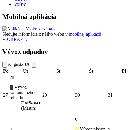
Voľby
Mobilná aplikácia
Sledujte informácie z nášho webu v
mobilnej aplikácii -
V OBRAZE.
Vývoz odpadov
August
2026
Po
Ut
St
Št
Pi
28
Vývoz
komunálneho
27
29
30
31
odpadu
Dražkovce
(Martin)
6
Vývoz plastov
4
7