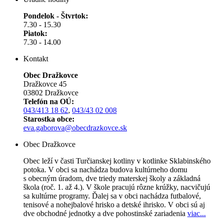
Pondelok - Štvrtok:
7.30 - 15.30
Piatok:
7.30 - 14.00
Kontakt
Obec Dražkovce
Dražkovce 45
03802 Dražkovce
Telefón na OÚ:
043/413 18 62
,
043/43 02 008
Starostka obce:
eva.gaborova@obecdrazkovce.sk
Obec Dražkovce
Obec leží v časti Turčianskej kotliny v kotlinke Sklabinského
potoka. V obci sa nachádza budova kultúrneho domu
s obecným úradom, dve triedy materskej školy a základná
škola (roč. 1. až 4.). V škole pracujú rôzne krúžky, nacvičujú
sa kultúrne programy. Ďalej sa v obci nachádza futbalové,
tenisové a nohejbalové hrisko a detské ihrisko. V obci sú aj
dve obchodné jednotky a dve pohostinské zariadenia
viac..
.