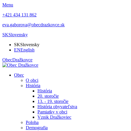
Menu
+421 434 131 862
eva.gaborova@obecdrazkovce.sk
SK
Slovensky
SK
Slovensky
EN
English
Obec
Dražkovce
Obec
O obci
História
História
20. storočie
13. - 19. storočie
História obyvateľstva
Pamiatky v obci
Vznik Dražkoviec
Poloha
Demografia