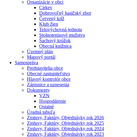
Organizácie v obci
Cirkev
Dobrovoľný hasičský zbor
Červený kríž
Klub žien
Telovýchovná jednota
Stolnotenisové mužstvo
Šachový krúžok
Obecná knižnica
Územný plán
Mapový portál
Samospráva
Predstavitelia obce
Obecné zastupiteľstvo
Hlavný kontrolór obce
Zápisnice a uznesenia
Dokumenty
VZN
Hospodárenie
Ostatné
Úradná tabuľa
Zmluvy, Faktúry, Objednávky rok 2026
Zmluvy, Faktúry, Objednávky rok 2025
Zmluvy, Faktúry, Objednávky rok 2024
Zmluvy, Faktúry, Objednávky rok 2023