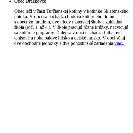
Obec Dražkovce
Obec leží v časti Turčianskej kotliny v kotlinke Sklabinského
potoka. V obci sa nachádza budova kultúrneho domu
s obecným úradom, dve triedy materskej školy a základná
škola (roč. 1. až 4.). V škole pracujú rôzne krúžky, nacvičujú
sa kultúrne programy. Ďalej sa v obci nachádza futbalové,
tenisové a nohejbalové hrisko a detské ihrisko. V obci sú aj
dve obchodné jednotky a dve pohostinské zariadenia
viac..
.