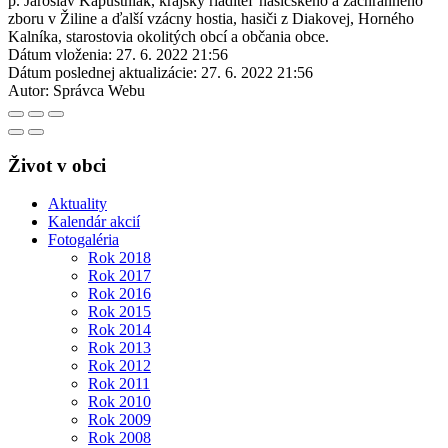
p. Jaroslav Kapustniak, krajský riaditeľ hasičského a záchranného
zboru v Žiline a ďalší vzácny hostia, hasiči z Diakovej, Horného
Kalníka, starostovia okolitých obcí a občania obce.
Dátum vloženia:
27. 6. 2022 21:56
Dátum poslednej aktualizácie:
27. 6. 2022 21:56
Autor:
Správca Webu
Život v obci
Aktuality
Kalendár akcií
Fotogaléria
Rok 2018
Rok 2017
Rok 2016
Rok 2015
Rok 2014
Rok 2013
Rok 2012
Rok 2011
Rok 2010
Rok 2009
Rok 2008