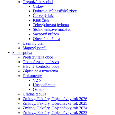
Organizácie v obci
Cirkev
Dobrovoľný hasičský zbor
Červený kríž
Klub žien
Telovýchovná jednota
Stolnotenisové mužstvo
Šachový krúžok
Obecná knižnica
Územný plán
Mapový portál
Samospráva
Predstavitelia obce
Obecné zastupiteľstvo
Hlavný kontrolór obce
Zápisnice a uznesenia
Dokumenty
VZN
Hospodárenie
Ostatné
Úradná tabuľa
Zmluvy, Faktúry, Objednávky rok 2026
Zmluvy, Faktúry, Objednávky rok 2025
Zmluvy, Faktúry, Objednávky rok 2024
Zmluvy, Faktúry, Objednávky rok 2023