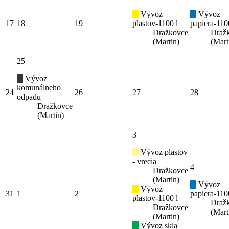
Vývoz
Vývoz
17
18
19
plastov-1100 l
papiera-110
Dražkovce
Draž
(Martin)
(Mart
25
Vývoz
komunálneho
24
26
27
28
odpadu
Dražkovce
(Martin)
3
Vývoz plastov
- vrecia
4
Dražkovce
(Martin)
Vývoz
Vývoz
31
1
2
papiera-110
plastov-1100 l
Draž
Dražkovce
(Mart
(Martin)
Vývoz skla