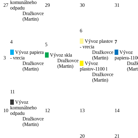
komunálneho
27
29
30
31
odpadu
Dražkovce
(Martin)
6
Vývoz plastov
4
7
5
- vrecia
Vývoz papiera
Dražkovce
Vývoz
Vývoz skla
3
- vrecia
(Martin)
papiera-110
Dražkovce
Dražkovce
Vývoz
Draž
(Martin)
(Martin)
plastov-1100 l
(Mart
Dražkovce
(Martin)
11
Vývoz
komunálneho
10
12
13
14
odpadu
Dražkovce
(Martin)
20
21