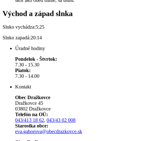
skôr ako obed minie, sa usuší.
Východ a západ slnka
Slnko vychádza:
5:25
Slnko zapadá:
20:14
Úradné hodiny
Pondelok - Štvrtok:
7.30 - 15.30
Piatok:
7.30 - 14.00
Kontakt
Obec Dražkovce
Dražkovce 45
03802 Dražkovce
Telefón na OÚ:
043/413 18 62
,
043/43 02 008
Starostka obce:
eva.gaborova@obecdrazkovce.sk