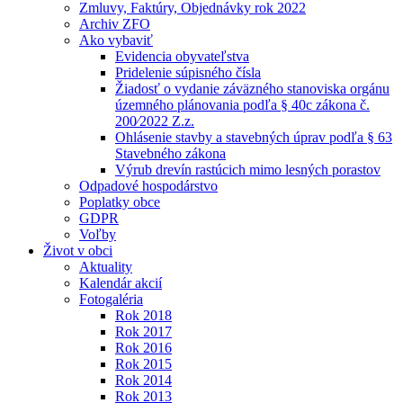
Zmluvy, Faktúry, Objednávky rok 2022
Archiv ZFO
Ako vybaviť
Evidencia obyvateľstva
Pridelenie súpisného čísla
Žiadosť o vydanie záväzného stanoviska orgánu
územného plánovania podľa § 40c zákona č.
200⁄2022 Z.z.
Ohlásenie stavby a stavebných úprav podľa § 63
Stavebného zákona
Výrub drevín rastúcich mimo lesných porastov
Odpadové hospodárstvo
Poplatky obce
GDPR
Voľby
Život v obci
Aktuality
Kalendár akcií
Fotogaléria
Rok 2018
Rok 2017
Rok 2016
Rok 2015
Rok 2014
Rok 2013