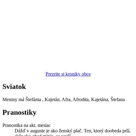
Prezrite si kroniky obce
Sviatok
Meniny má
Štefánia
, Kajetán, Afra, Afrodita, Kajetána, Štefana
Pranostiky
Pranostika na akt. mesiac
Dážď v auguste je ako ženský plač. Ten, ktorý doobeda prší,