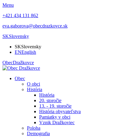
Menu
+421 434 131 862
eva.gaborova@obecdrazkovce.sk
SK
Slovensky
SK
Slovensky
EN
English
Obec
Dražkovce
Obec
O obci
História
História
20. storočie
13. - 19. storočie
História obyvateľstva
Pamiatky v obci
Vznik Dražkoviec
Poloha
Demografia