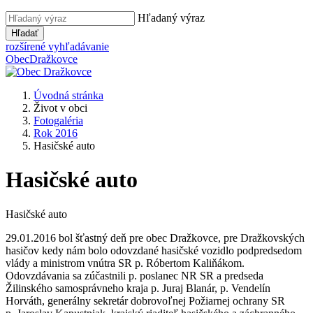
Hľadaný výraz
Hľadať
rozšírené vyhľadávanie
Obec
Dražkovce
Úvodná stránka
Život v obci
Fotogaléria
Rok 2016
Hasičské auto
Hasičské auto
Hasičské auto
29.01.2016 bol šťastný deň pre obec Dražkovce, pre Dražkovských
hasičov kedy nám bolo odovzdané hasičské vozidlo podpredsedom
vlády a ministrom vnútra SR p. Róbertom Kaliňákom.
Odovzdávania sa zúčastnili p. poslanec NR SR a predseda
Žilinského samosprávneho kraja p. Juraj Blanár, p. Vendelín
Horváth, generálny sekretár dobrovoľnej Požiarnej ochrany SR