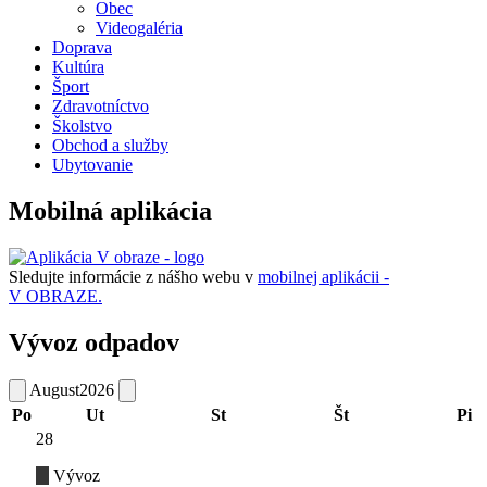
Obec
Videogaléria
Doprava
Kultúra
Šport
Zdravotníctvo
Školstvo
Obchod a služby
Ubytovanie
Mobilná aplikácia
Sledujte informácie z nášho webu v
mobilnej aplikácii -
V OBRAZE.
Vývoz odpadov
August
2026
Po
Ut
St
Št
Pi
28
Vývoz