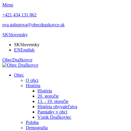
Menu
+421 434 131 862
eva.gaborova@obecdrazkovce.sk
SK
Slovensky
SK
Slovensky
EN
English
Obec
Dražkovce
Obec
O obci
História
História
20. storočie
13. - 19. storočie
História obyvateľstva
Pamiatky v obci
Vznik Dražkoviec
Poloha
Demografia