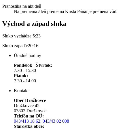
Pranostika na akt.deň
Na premenia /deň premenia Krista Pána/ je premena vôd.
Východ a západ slnka
Slnko vychádza:
5:23
Slnko zapadá:
20:16
Úradné hodiny
Pondelok - Štvrtok:
7.30 - 15.30
Piatok:
7.30 - 14.00
Kontakt
Obec Dražkovce
Dražkovce 45
03802 Dražkovce
Telefón na OÚ:
043/413 18 62
,
043/43 02 008
Starostka obce: