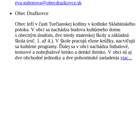
eva.gaborova@obecdrazkovce.sk
Obec Dražkovce
Obec leží v časti Turčianskej kotliny v kotlinke Sklabinského
potoka. V obci sa nachádza budova kultúrneho domu
s obecným úradom, dve triedy materskej školy a základná
škola (roč. 1. až 4.). V škole pracujú rôzne krúžky, nacvičujú
sa kultúrne programy. Ďalej sa v obci nachádza futbalové,
tenisové a nohejbalové hrisko a detské ihrisko. V obci sú aj
dve obchodné jednotky a dve pohostinské zariadenia
viac..
.