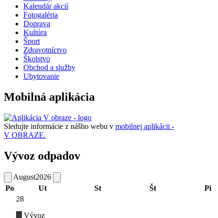
Kalendár akcií
Fotogaléria
Doprava
Kultúra
Šport
Zdravotníctvo
Školstvo
Obchod a služby
Ubytovanie
Mobilná aplikácia
Sledujte informácie z nášho webu v
mobilnej aplikácii -
V OBRAZE.
Vývoz odpadov
August
2026
Po
Ut
St
Št
Pi
28
Vývoz