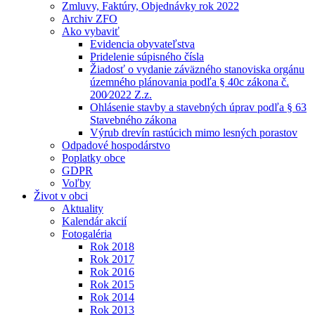
Zmluvy, Faktúry, Objednávky rok 2022
Archiv ZFO
Ako vybaviť
Evidencia obyvateľstva
Pridelenie súpisného čísla
Žiadosť o vydanie záväzného stanoviska orgánu
územného plánovania podľa § 40c zákona č.
200⁄2022 Z.z.
Ohlásenie stavby a stavebných úprav podľa § 63
Stavebného zákona
Výrub drevín rastúcich mimo lesných porastov
Odpadové hospodárstvo
Poplatky obce
GDPR
Voľby
Život v obci
Aktuality
Kalendár akcií
Fotogaléria
Rok 2018
Rok 2017
Rok 2016
Rok 2015
Rok 2014
Rok 2013