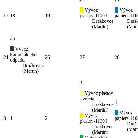
Vývoz
Vývoz
17
18
19
plastov-1100 l
papiera-110
Dražkovce
Draž
(Martin)
(Mart
25
Vývoz
komunálneho
24
26
27
28
odpadu
Dražkovce
(Martin)
3
Vývoz plastov
- vrecia
4
Dražkovce
(Martin)
Vývoz
Vývoz
31
1
2
papiera-110
plastov-1100 l
Draž
Dražkovce
(Mart
(Martin)
Vývoz skla