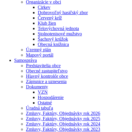
Organizácie v obci
Cirkev
Dobrovoľný hasičský zbor
Červený kríž
Klub žien
Telovýchovná jednota
Stolnotenisové mužstvo
Šachový krúžok
Obecná knižnica
Územný plán
Mapový portál
Samospráva
Predstavitelia obce
Obecné zastupiteľstvo
Hlavný kontrolór obce
Zápisnice a uznesenia
Dokumenty
VZN
Hospodárenie
Ostatné
Úradná tabuľa
Zmluvy, Faktúry, Objednávky rok 2026
Zmluvy, Faktúry, Objednávky rok 2025
Zmluvy, Faktúry, Objednávky rok 2024
Zmluvy, Faktúry, Objednávky rok 2023