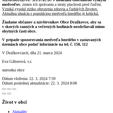
medveďov
, zmien ich správania a straty plachosti pred ľuďmi.
Vzniká vysoké riziko ohrozenia zdravia a ľudských životov.
Aktuálna situácia s populáciou medveďa hnedého je kritická.
Žiadame občanov a návštevníkov Obce Dražkovce, aby sa
v skorých ranných a večerných hodinách nezdržiavali mimo
obytných častí obce.
V prípade spozorovania medveďa hnedého v zastavaných
územiach obce podať informácie na tel. č. 158, 112
V Dražkovciach, dňa 21. marca 2024
Eva Gáborová, v.r.
starostka obce
Dátum vloženia:
22. 3. 2024 7:59
Dátum poslednej aktualizácie:
22. 3. 2024 8:08
Život v obci
Aktuality