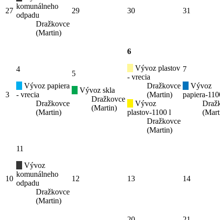
komunálneho
27
29
30
31
odpadu
Dražkovce
(Martin)
6
Vývoz plastov
4
7
5
- vrecia
Vývoz papiera
Dražkovce
Vývoz
Vývoz skla
3
- vrecia
(Martin)
papiera-110
Dražkovce
Dražkovce
Vývoz
Draž
(Martin)
(Martin)
plastov-1100 l
(Mart
Dražkovce
(Martin)
11
Vývoz
komunálneho
10
12
13
14
odpadu
Dražkovce
(Martin)
20
21