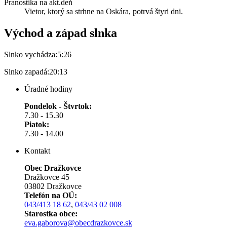
Pranostika na akt.deň
Vietor, ktorý sa strhne na Oskára, potrvá štyri dni.
Východ a západ slnka
Slnko vychádza:
5:26
Slnko zapadá:
20:13
Úradné hodiny
Pondelok - Štvrtok:
7.30 - 15.30
Piatok:
7.30 - 14.00
Kontakt
Obec Dražkovce
Dražkovce 45
03802 Dražkovce
Telefón na OÚ:
043/413 18 62
,
043/43 02 008
Starostka obce:
eva.gaborova@obecdrazkovce.sk