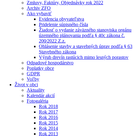
Zmluvy, Faktúry, Objednávky rok 2022
Archiv ZFO
Ako vybaviť
Evidencia obyvateľstva
Pridelenie súpisného čísla
Žiadosť o vydanie záväzného stanoviska orgánu
územného plánovania podľa § 40c zákona č.
200⁄2022 Z.z.
Ohlásenie stavby a stavebných úprav podľa § 63
Stavebného zákona
Výrub drevín rastúcich mimo lesných porastov
Odpadové hospodárstvo
Poplatky obce
GDPR
Voľby
Život v obci
Aktuality
Kalendár akcií
Fotogaléria
Rok 2018
Rok 2017
Rok 2016
Rok 2015
Rok 2014
Rok 2013