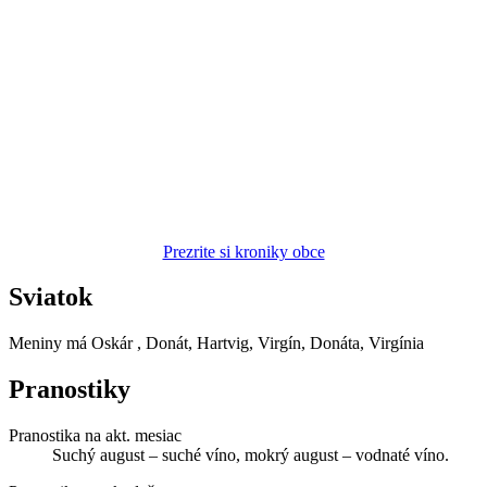
Prezrite si kroniky obce
Sviatok
Meniny má
Oskár
, Donát, Hartvig, Virgín, Donáta, Virgínia
Pranostiky
Pranostika na akt. mesiac
Suchý august – suché víno, mokrý august – vodnaté víno.