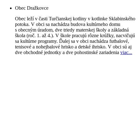
Obec Dražkovce
Obec leží v časti Turčianskej kotliny v kotlinke Sklabinského
potoka. V obci sa nachádza budova kultúrneho domu
s obecným úradom, dve triedy materskej školy a základná
škola (roč. 1. až 4.). V škole pracujú rôzne krúžky, nacvičujú
sa kultúrne programy. Ďalej sa v obci nachádza futbalové,
tenisové a nohejbalové hrisko a detské ihrisko. V obci sú aj
dve obchodné jednotky a dve pohostinské zariadenia
viac..
.