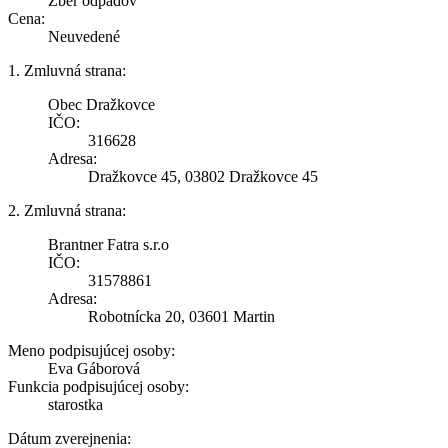
Zber odpadov
Cena:
Neuvedené
1. Zmluvná strana:
Obec Dražkovce
IČO:
316628
Adresa:
Dražkovce 45, 03802 Dražkovce 45
2. Zmluvná strana:
Brantner Fatra s.r.o
IČO:
31578861
Adresa:
Robotnícka 20, 03601 Martin
Meno podpisujúcej osoby:
Eva Gáborová
Funkcia podpisujúcej osoby:
starostka
Dátum zverejnenia: