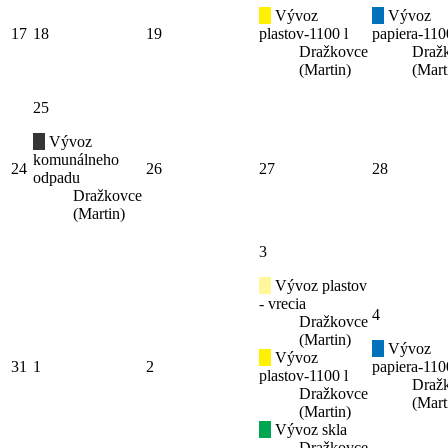
Vývoz
Vývoz
17
18
19
plastov-1100 l
papiera-110
Dražkovce
Draž
(Martin)
(Mart
25
Vývoz
komunálneho
24
26
27
28
odpadu
Dražkovce
(Martin)
3
Vývoz plastov
- vrecia
4
Dražkovce
(Martin)
Vývoz
Vývoz
31
1
2
papiera-110
plastov-1100 l
Draž
Dražkovce
(Mart
(Martin)
Vývoz skla
Dražkovce