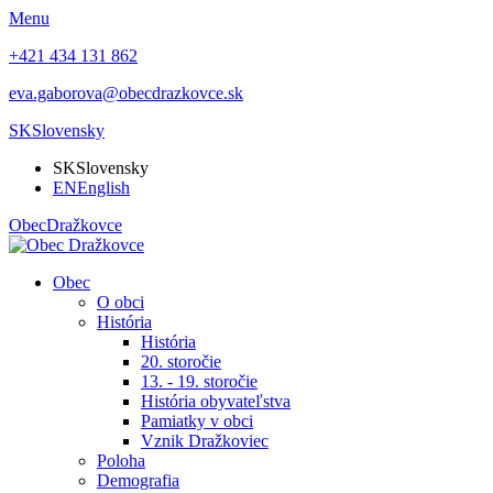
Menu
+421 434 131 862
eva.gaborova@obecdrazkovce.sk
SK
Slovensky
SK
Slovensky
EN
English
Obec
Dražkovce
Obec
O obci
História
História
20. storočie
13. - 19. storočie
História obyvateľstva
Pamiatky v obci
Vznik Dražkoviec
Poloha
Demografia