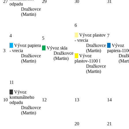
27
29
30
31
odpadu
Dražkovce
(Martin)
6
Vývoz plastov
4
7
5
- vrecia
Vývoz papiera
Dražkovce
Vývoz
Vývoz skla
3
- vrecia
(Martin)
papiera-110
Dražkovce
Dražkovce
Vývoz
Draž
(Martin)
(Martin)
plastov-1100 l
(Mart
Dražkovce
(Martin)
11
Vývoz
komunálneho
10
12
13
14
odpadu
Dražkovce
(Martin)
20
21