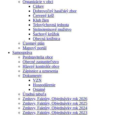
Organizácie v obci
Cirkev
Dobrovoľný hasičský zbor
Červený kríž
Klub žien
Telovýchovná jednota
Stolnotenisové mužstvo
Šachový krúžok
Obecná knižnica
Územný plán
Mapový portál
Samospráva
Predstavitelia obce
Obecné zastupiteľstvo
Hlavný kontrolór obce
Zápisnice a uznesenia
Dokumenty
VZN
Hospodárenie
Ostatné
Úradná tabuľa
Zmluvy, Faktúry, Objednávky rok 2026
Zmluvy, Faktúry, Objednávky rok 2025
Zmluvy, Faktúry, Objednávky rok 2024
Zmluvy, Faktúry, Objednávky rok 2023