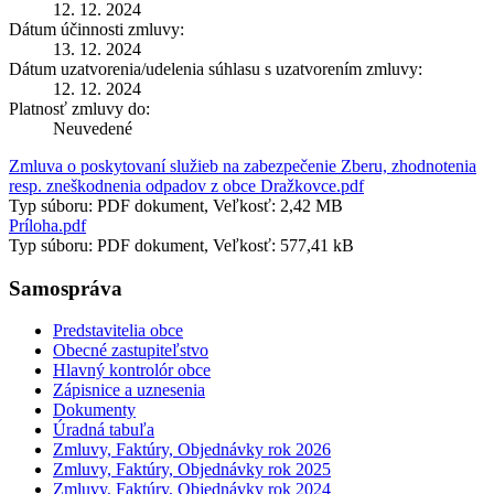
12. 12. 2024
Dátum účinnosti zmluvy:
13. 12. 2024
Dátum uzatvorenia/udelenia súhlasu s uzatvorením zmluvy:
12. 12. 2024
Platnosť zmluvy do:
Neuvedené
Zmluva o poskytovaní služieb na zabezpečenie Zberu, zhodnotenia
resp. zneškodnenia odpadov z obce Dražkovce.pdf
Typ súboru: PDF dokument, Veľkosť: 2,42 MB
Príloha.pdf
Typ súboru: PDF dokument, Veľkosť: 577,41 kB
Samospráva
Predstavitelia obce
Obecné zastupiteľstvo
Hlavný kontrolór obce
Zápisnice a uznesenia
Dokumenty
Úradná tabuľa
Zmluvy, Faktúry, Objednávky rok 2026
Zmluvy, Faktúry, Objednávky rok 2025
Zmluvy, Faktúry, Objednávky rok 2024