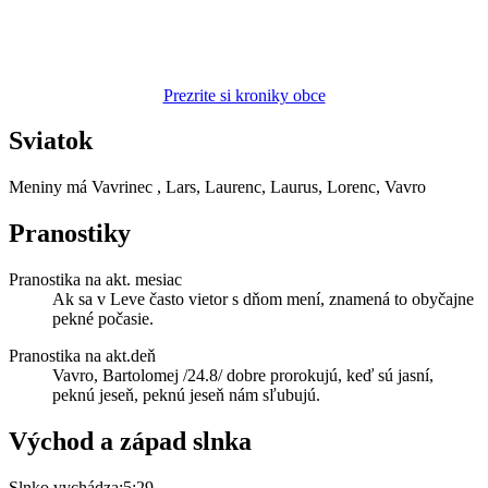
Prezrite si kroniky obce
Sviatok
Meniny má
Vavrinec
, Lars, Laurenc, Laurus, Lorenc, Vavro
Pranostiky
Pranostika na akt. mesiac
Ak sa v Leve často vietor s dňom mení, znamená to obyčajne
pekné počasie.
Pranostika na akt.deň
Vavro, Bartolomej /24.8/ dobre prorokujú, keď sú jasní,
peknú jeseň, peknú jeseň nám sľubujú.
Východ a západ slnka
Slnko vychádza:
5:29