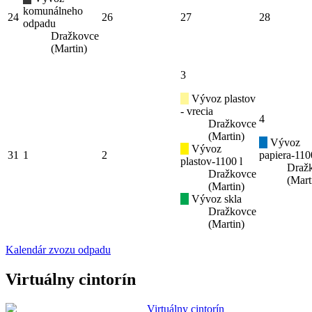
komunálneho
24
26
27
28
odpadu
Dražkovce
(Martin)
3
Vývoz plastov
- vrecia
4
Dražkovce
(Martin)
Vývoz
Vývoz
31
1
2
papiera-110
plastov-1100 l
Draž
Dražkovce
(Mart
(Martin)
Vývoz skla
Dražkovce
(Martin)
Kalendár zvozu odpadu
Virtuálny cintorín