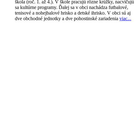
škola (roč. 1. až 4.). V škole pracujú rôzne krúžky, nacvičujú
sa kultúrne programy. Ďalej sa v obci nachádza futbalové,
tenisové a nohejbalové hrisko a detské ihrisko. V obci sú aj
dve obchodné jednotky a dve pohostinské zariadenia
viac..
.