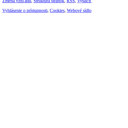
Zmena vzhľadu
,
Štruktúra stránok
,
RSS
,
Vytlačiť
Vyhlásenie o prístupnosti
,
Cookies
,
Webové sídlo