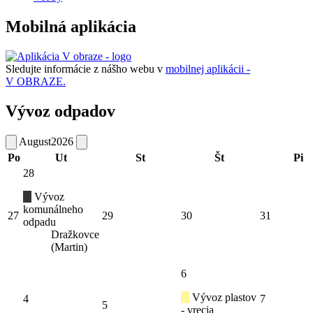
Mobilná aplikácia
Sledujte informácie z nášho webu v
mobilnej aplikácii -
V OBRAZE.
Vývoz odpadov
August
2026
Po
Ut
St
Št
Pi
28
Vývoz
komunálneho
27
29
30
31
odpadu
Dražkovce
(Martin)
6
Vývoz plastov
4
7
5
- vrecia