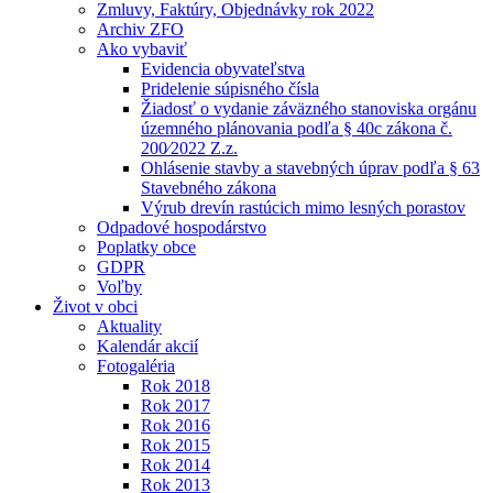
Zmluvy, Faktúry, Objednávky rok 2022
Archiv ZFO
Ako vybaviť
Evidencia obyvateľstva
Pridelenie súpisného čísla
Žiadosť o vydanie záväzného stanoviska orgánu
územného plánovania podľa § 40c zákona č.
200⁄2022 Z.z.
Ohlásenie stavby a stavebných úprav podľa § 63
Stavebného zákona
Výrub drevín rastúcich mimo lesných porastov
Odpadové hospodárstvo
Poplatky obce
GDPR
Voľby
Život v obci
Aktuality
Kalendár akcií
Fotogaléria
Rok 2018
Rok 2017
Rok 2016
Rok 2015
Rok 2014
Rok 2013