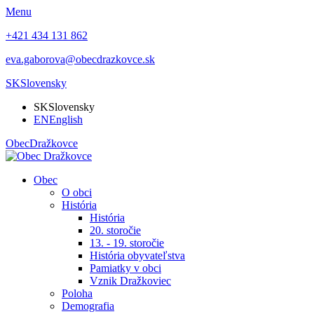
Menu
+421 434 131 862
eva.gaborova@obecdrazkovce.sk
SK
Slovensky
SK
Slovensky
EN
English
Obec
Dražkovce
Obec
O obci
História
História
20. storočie
13. - 19. storočie
História obyvateľstva
Pamiatky v obci
Vznik Dražkoviec
Poloha
Demografia