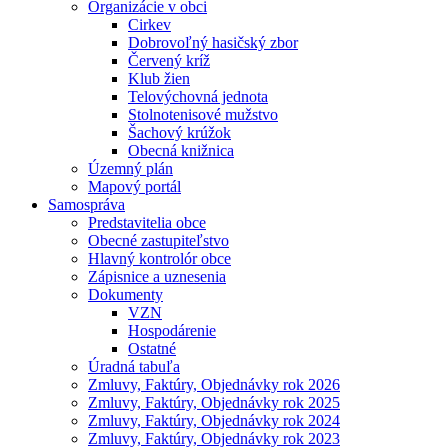
Organizácie v obci
Cirkev
Dobrovoľný hasičský zbor
Červený kríž
Klub žien
Telovýchovná jednota
Stolnotenisové mužstvo
Šachový krúžok
Obecná knižnica
Územný plán
Mapový portál
Samospráva
Predstavitelia obce
Obecné zastupiteľstvo
Hlavný kontrolór obce
Zápisnice a uznesenia
Dokumenty
VZN
Hospodárenie
Ostatné
Úradná tabuľa
Zmluvy, Faktúry, Objednávky rok 2026
Zmluvy, Faktúry, Objednávky rok 2025
Zmluvy, Faktúry, Objednávky rok 2024
Zmluvy, Faktúry, Objednávky rok 2023