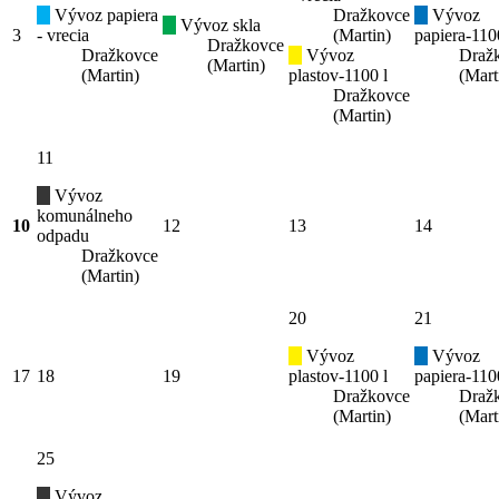
Vývoz papiera
Dražkovce
Vývoz
Vývoz skla
3
- vrecia
(Martin)
papiera-110
Dražkovce
Dražkovce
Vývoz
Draž
(Martin)
(Martin)
plastov-1100 l
(Mart
Dražkovce
(Martin)
11
Vývoz
komunálneho
10
12
13
14
odpadu
Dražkovce
(Martin)
20
21
Vývoz
Vývoz
17
18
19
plastov-1100 l
papiera-110
Dražkovce
Draž
(Martin)
(Mart
25
Vývoz