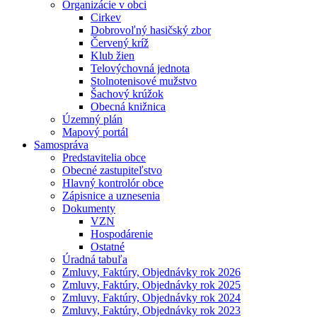
Organizácie v obci
Cirkev
Dobrovoľný hasičský zbor
Červený kríž
Klub žien
Telovýchovná jednota
Stolnotenisové mužstvo
Šachový krúžok
Obecná knižnica
Územný plán
Mapový portál
Samospráva
Predstavitelia obce
Obecné zastupiteľstvo
Hlavný kontrolór obce
Zápisnice a uznesenia
Dokumenty
VZN
Hospodárenie
Ostatné
Úradná tabuľa
Zmluvy, Faktúry, Objednávky rok 2026
Zmluvy, Faktúry, Objednávky rok 2025
Zmluvy, Faktúry, Objednávky rok 2024
Zmluvy, Faktúry, Objednávky rok 2023