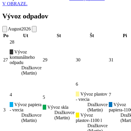
V OBRAZE.
Vývoz odpadov
August
2026
Po
Ut
St
Št
Pi
28
Vývoz
komunálneho
27
29
30
31
odpadu
Dražkovce
(Martin)
6
Vývoz plastov
4
7
5
- vrecia
Vývoz papiera
Dražkovce
Vývoz
Vývoz skla
3
- vrecia
(Martin)
papiera-110
Dražkovce
Dražkovce
Vývoz
Draž
(Martin)
(Martin)
plastov-1100 l
(Mart
Dražkovce
(Martin)