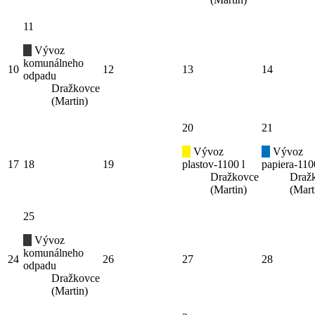
11
Vývoz
komunálneho
10
12
13
14
odpadu
Dražkovce
(Martin)
20
21
Vývoz
Vývoz
17
18
19
plastov-1100 l
papiera-110
Dražkovce
Draž
(Martin)
(Mart
25
Vývoz
komunálneho
24
26
27
28
odpadu
Dražkovce
(Martin)