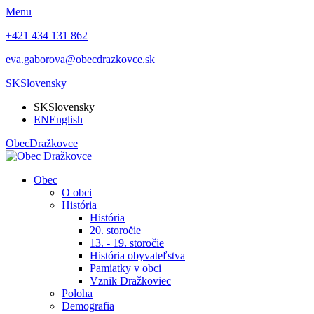
Menu
+421 434 131 862
eva.gaborova@obecdrazkovce.sk
SK
Slovensky
SK
Slovensky
EN
English
Obec
Dražkovce
Obec
O obci
História
História
20. storočie
13. - 19. storočie
História obyvateľstva
Pamiatky v obci
Vznik Dražkoviec
Poloha
Demografia