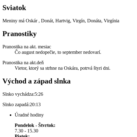
Sviatok
Meniny má
Oskár
, Donát, Hartvig, Virgín, Donáta, Virgínia
Pranostiky
Pranostika na akt. mesiac
Čo august nedopečie, to september nedovarí.
Pranostika na akt.deň
Vietor, ktorý sa strhne na Oskára, potrvá štyri dni.
Východ a západ slnka
Slnko vychádza:
5:26
Slnko zapadá:
20:13
Úradné hodiny
Pondelok - Štvrtok:
7.30 - 15.30
Piatok: