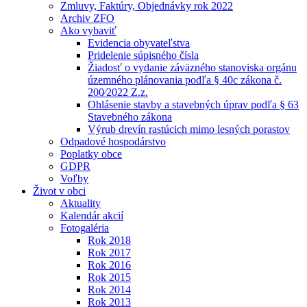
Zmluvy, Faktúry, Objednávky rok 2022
Archiv ZFO
Ako vybaviť
Evidencia obyvateľstva
Pridelenie súpisného čísla
Žiadosť o vydanie záväzného stanoviska orgánu
územného plánovania podľa § 40c zákona č.
200⁄2022 Z.z.
Ohlásenie stavby a stavebných úprav podľa § 63
Stavebného zákona
Výrub drevín rastúcich mimo lesných porastov
Odpadové hospodárstvo
Poplatky obce
GDPR
Voľby
Život v obci
Aktuality
Kalendár akcií
Fotogaléria
Rok 2018
Rok 2017
Rok 2016
Rok 2015
Rok 2014
Rok 2013