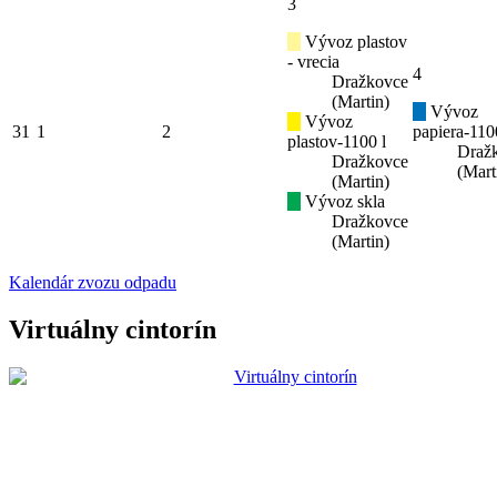
3
Vývoz plastov
- vrecia
4
Dražkovce
(Martin)
Vývoz
Vývoz
31
1
2
papiera-110
plastov-1100 l
Draž
Dražkovce
(Mart
(Martin)
Vývoz skla
Dražkovce
(Martin)
Kalendár zvozu odpadu
Virtuálny cintorín