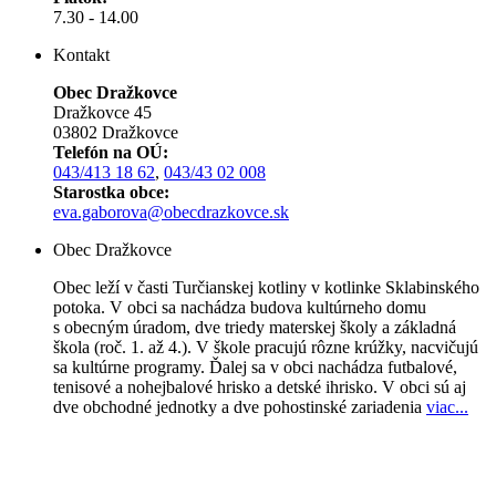
7.30 - 14.00
Kontakt
Obec Dražkovce
Dražkovce 45
03802 Dražkovce
Telefón na OÚ:
043/413 18 62
,
043/43 02 008
Starostka obce:
eva.gaborova@obecdrazkovce.sk
Obec Dražkovce
Obec leží v časti Turčianskej kotliny v kotlinke Sklabinského
potoka. V obci sa nachádza budova kultúrneho domu
s obecným úradom, dve triedy materskej školy a základná
škola (roč. 1. až 4.). V škole pracujú rôzne krúžky, nacvičujú
sa kultúrne programy. Ďalej sa v obci nachádza futbalové,
tenisové a nohejbalové hrisko a detské ihrisko. V obci sú aj
dve obchodné jednotky a dve pohostinské zariadenia
viac..
.