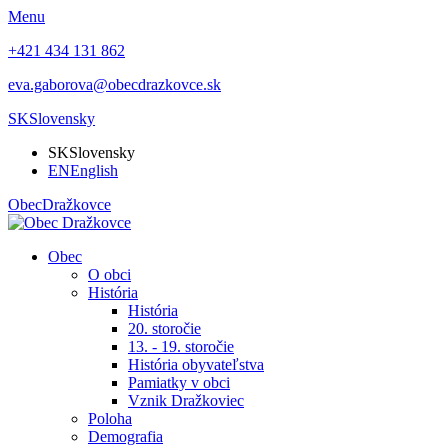
Menu
+421 434 131 862
eva.gaborova@obecdrazkovce.sk
SK
Slovensky
SK
Slovensky
EN
English
Obec
Dražkovce
Obec
O obci
História
História
20. storočie
13. - 19. storočie
História obyvateľstva
Pamiatky v obci
Vznik Dražkoviec
Poloha
Demografia