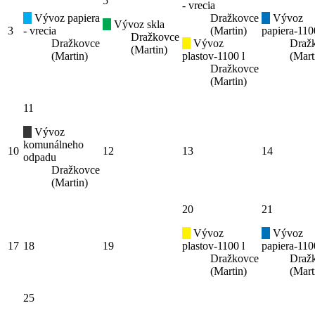
5
- vrecia
Vývoz papiera
Dražkovce
Vývoz
Vývoz skla
3
- vrecia
(Martin)
papiera-110
Dražkovce
Dražkovce
Vývoz
Draž
(Martin)
(Martin)
plastov-1100 l
(Mart
Dražkovce
(Martin)
11
Vývoz
komunálneho
10
12
13
14
odpadu
Dražkovce
(Martin)
20
21
Vývoz
Vývoz
17
18
19
plastov-1100 l
papiera-110
Dražkovce
Draž
(Martin)
(Mart
25