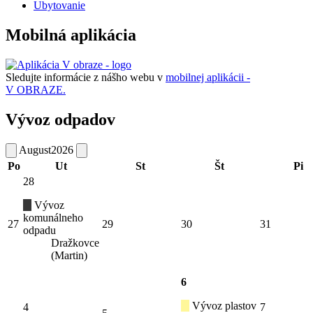
Ubytovanie
Mobilná aplikácia
Sledujte informácie z nášho webu v
mobilnej aplikácii -
V OBRAZE.
Vývoz odpadov
August
2026
Po
Ut
St
Št
Pi
28
Vývoz
komunálneho
27
29
30
31
odpadu
Dražkovce
(Martin)
6
Vývoz plastov
4
7