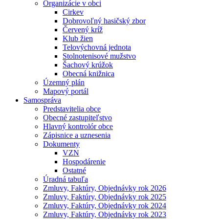
Organizácie v obci
Cirkev
Dobrovoľný hasičský zbor
Červený kríž
Klub žien
Telovýchovná jednota
Stolnotenisové mužstvo
Šachový krúžok
Obecná knižnica
Územný plán
Mapový portál
Samospráva
Predstavitelia obce
Obecné zastupiteľstvo
Hlavný kontrolór obce
Zápisnice a uznesenia
Dokumenty
VZN
Hospodárenie
Ostatné
Úradná tabuľa
Zmluvy, Faktúry, Objednávky rok 2026
Zmluvy, Faktúry, Objednávky rok 2025
Zmluvy, Faktúry, Objednávky rok 2024
Zmluvy, Faktúry, Objednávky rok 2023