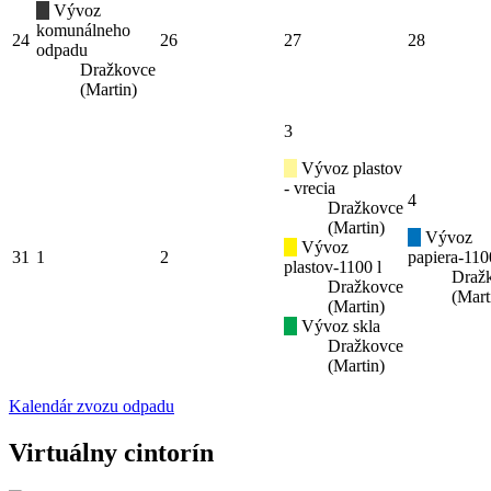
Vývoz
komunálneho
24
26
27
28
odpadu
Dražkovce
(Martin)
3
Vývoz plastov
- vrecia
4
Dražkovce
(Martin)
Vývoz
Vývoz
31
1
2
papiera-110
plastov-1100 l
Draž
Dražkovce
(Mart
(Martin)
Vývoz skla
Dražkovce
(Martin)
Kalendár zvozu odpadu
Virtuálny cintorín