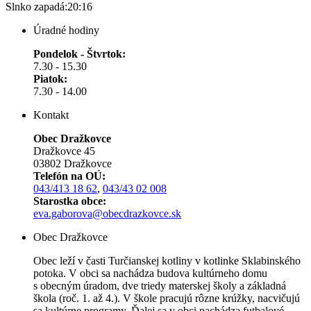
Slnko zapadá:
20:16
Úradné hodiny
Pondelok - Štvrtok:
7.30 - 15.30
Piatok:
7.30 - 14.00
Kontakt
Obec Dražkovce
Dražkovce 45
03802 Dražkovce
Telefón na OÚ:
043/413 18 62
,
043/43 02 008
Starostka obce:
eva.gaborova@obecdrazkovce.sk
Obec Dražkovce
Obec leží v časti Turčianskej kotliny v kotlinke Sklabinského
potoka. V obci sa nachádza budova kultúrneho domu
s obecným úradom, dve triedy materskej školy a základná
škola (roč. 1. až 4.). V škole pracujú rôzne krúžky, nacvičujú
sa kultúrne programy. Ďalej sa v obci nachádza futbalové,