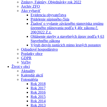
Zmluvy, Faktúry, Objednávky rok 2022
Archiv ZFO
Ako vybaviť
Evidencia obyvateľstva
Pridelenie súpisného čísla
Žiadosť o vydanie záväzného stanoviska orgánu
územného plánovania podľa § 40c zákona č.
200⁄2022 Z.z.
Ohlásenie stavby a stavebných úprav podľa § 63
Stavebného zákona
Výrub drevín rastúcich mimo lesných porastov
Odpadové hospodárstvo
Poplatky obce
GDPR
Voľby
Život v obci
Aktuality
Kalendár akcií
Fotogaléria
Rok 2018
Rok 2017
Rok 2016
Rok 2015
Rok 2014
Rok 2013