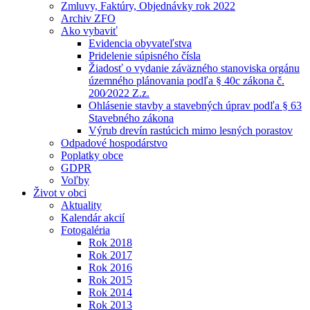
Zmluvy, Faktúry, Objednávky rok 2022
Archiv ZFO
Ako vybaviť
Evidencia obyvateľstva
Pridelenie súpisného čísla
Žiadosť o vydanie záväzného stanoviska orgánu
územného plánovania podľa § 40c zákona č.
200⁄2022 Z.z.
Ohlásenie stavby a stavebných úprav podľa § 63
Stavebného zákona
Výrub drevín rastúcich mimo lesných porastov
Odpadové hospodárstvo
Poplatky obce
GDPR
Voľby
Život v obci
Aktuality
Kalendár akcií
Fotogaléria
Rok 2018
Rok 2017
Rok 2016
Rok 2015
Rok 2014
Rok 2013