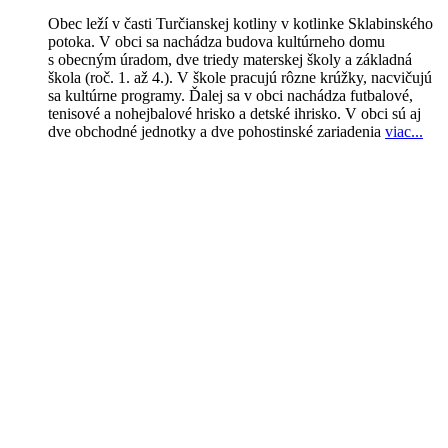
Obec leží v časti Turčianskej kotliny v kotlinke Sklabinského
potoka. V obci sa nachádza budova kultúrneho domu
s obecným úradom, dve triedy materskej školy a základná
škola (roč. 1. až 4.). V škole pracujú rôzne krúžky, nacvičujú
sa kultúrne programy. Ďalej sa v obci nachádza futbalové,
tenisové a nohejbalové hrisko a detské ihrisko. V obci sú aj
dve obchodné jednotky a dve pohostinské zariadenia
viac..
.