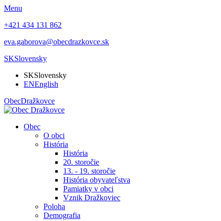
Menu
+421 434 131 862
eva.gaborova@obecdrazkovce.sk
SK
Slovensky
SK
Slovensky
EN
English
Obec
Dražkovce
Obec
O obci
História
História
20. storočie
13. - 19. storočie
História obyvateľstva
Pamiatky v obci
Vznik Dražkoviec
Poloha
Demografia