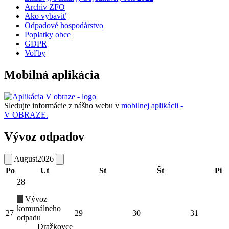
Archiv ZFO
Ako vybaviť
Odpadové hospodárstvo
Poplatky obce
GDPR
Voľby
Mobilná aplikácia
Sledujte informácie z nášho webu v
mobilnej aplikácii -
V OBRAZE.
Vývoz odpadov
August
2026
Po
Ut
St
Št
Pi
28
Vývoz
komunálneho
27
29
30
31
odpadu
Dražkovce