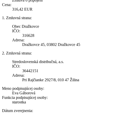
Zmluva o pripojení
Cena:
316,42 EUR
1. Zmluvná strana:
Obec Dražkovce
IČO:
316628
Adresa:
Dražkovce 45, 03802 Dražkovce 45
2. Zmluvná strana:
Stredoslovenská distribučná, a.s.
IČO:
36442151
Adresa:
Pri Rajčianke 2927/8, 010 47 Žilina
Meno podpisujúcej osoby:
Eva Gáborová
Funkcia podpisujúcej osoby:
starostka
Dátum zverejnenia: