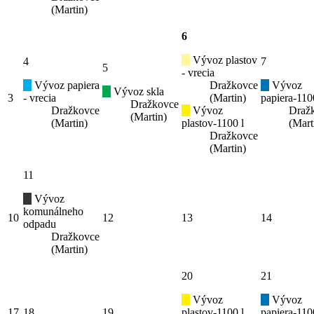
(Martin)
6
Vývoz plastov
4
7
5
- vrecia
Vývoz papiera
Dražkovce
Vývoz
Vývoz skla
3
- vrecia
(Martin)
papiera-110
Dražkovce
Dražkovce
Vývoz
Draž
(Martin)
(Martin)
plastov-1100 l
(Mart
Dražkovce
(Martin)
11
Vývoz
komunálneho
10
12
13
14
odpadu
Dražkovce
(Martin)
20
21
Vývoz
Vývoz
17
18
19
plastov-1100 l
papiera-110