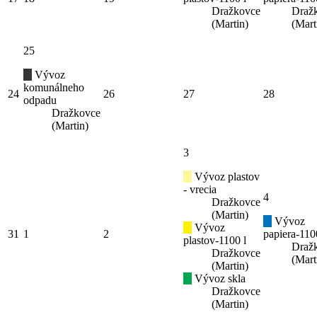
Dražkovce
Draž
(Martin)
(Mart
25
Vývoz
komunálneho
24
26
27
28
odpadu
Dražkovce
(Martin)
3
Vývoz plastov
- vrecia
4
Dražkovce
(Martin)
Vývoz
Vývoz
31
1
2
papiera-110
plastov-1100 l
Draž
Dražkovce
(Mart
(Martin)
Vývoz skla
Dražkovce
(Martin)