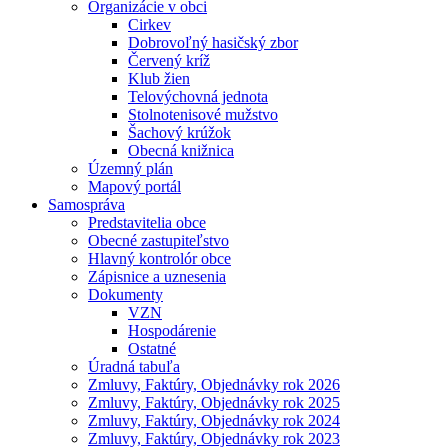
Organizácie v obci
Cirkev
Dobrovoľný hasičský zbor
Červený kríž
Klub žien
Telovýchovná jednota
Stolnotenisové mužstvo
Šachový krúžok
Obecná knižnica
Územný plán
Mapový portál
Samospráva
Predstavitelia obce
Obecné zastupiteľstvo
Hlavný kontrolór obce
Zápisnice a uznesenia
Dokumenty
VZN
Hospodárenie
Ostatné
Úradná tabuľa
Zmluvy, Faktúry, Objednávky rok 2026
Zmluvy, Faktúry, Objednávky rok 2025
Zmluvy, Faktúry, Objednávky rok 2024
Zmluvy, Faktúry, Objednávky rok 2023