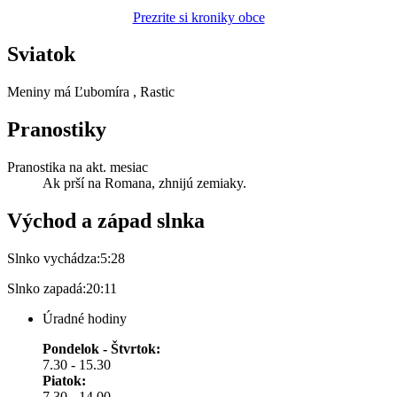
Prezrite si kroniky obce
Sviatok
Meniny má
Ľubomíra
, Rastic
Pranostiky
Pranostika na akt. mesiac
Ak prší na Romana, zhnijú zemiaky.
Východ a západ slnka
Slnko vychádza:
5:28
Slnko zapadá:
20:11
Úradné hodiny
Pondelok - Štvrtok:
7.30 - 15.30
Piatok:
7.30 - 14.00