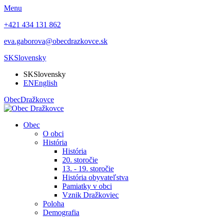
Menu
+421 434 131 862
eva.gaborova@obecdrazkovce.sk
SK
Slovensky
SK
Slovensky
EN
English
Obec
Dražkovce
Obec
O obci
História
História
20. storočie
13. - 19. storočie
História obyvateľstva
Pamiatky v obci
Vznik Dražkoviec
Poloha
Demografia